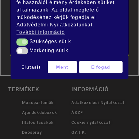
felhasználói élmény érdekében sütiket
alkalmazunk. Az oldal megfelelő
működéséhez kérjük fogadja el
PRECÍZ
14 NAPOS VISSZAKÜLDÉS
ÜGYFÉLSZOLGÁLAT
Adatvédelmi Nyilatkozatunkat.
További információ
Szükséges sütik
Szükséges sütik
Marketing sütik
Marketing sütik
KIEMELKEDŐ MINŐSÉG
GYORS SZÁLLÍTÁS
Elutasít
Ment
Elfogad
TERMÉKEK
INFORMÁCIÓ
Mosóparfümök
Adatkezelési Nyilatkozat
Ajándékdobozok
ÁSZF
Illatos tasakok
Cookie nyilatkozat
Deospray
GY.I.K.