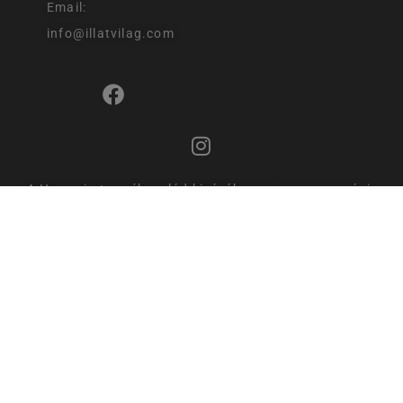
Email:
info@illatvilag.com
A Horomia termékcsalád kizárólagos magyarországi
értékesítője a Coral Vanda Kft.
Partnerséggel kapcsolatos megkereséseket várjuk az
info@illatvilag.com email címre.
ÁT NEM VETT UTÁNVÉTES RENDELÉSI
TÁJÉKOZTATÓ
ELOLVASOM