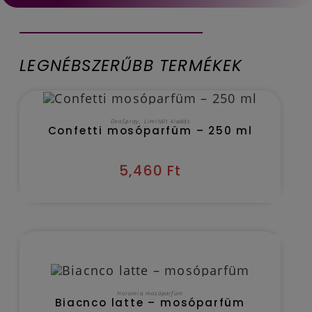
LEGNÉBSZERŰBB TERMÉKEK
OUT OF STOCK
TOVÁBB OLVASOM
DeoSpray
,
Limitált kiadás
Confetti mosóparfüm – 250 ml
5,460
Ft
Kézbesítés várható időpontja 2026/08/08
OPCIÓK VÁLASZTÁSA
Horomia mosóparfüm
Biacnco latte – mosóparfüm