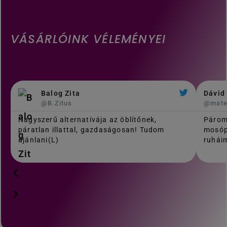
VÁSÁRLÓINK VÉLEMÉNYEI
Balog Zita
Dávid
@B.Zitus
@mat
Nagyszerű alternatívája az öblítőnek,
Párom
páratlan illattal, gazdaságosan! Tudom
mosóp
ajánlani(L)
ruháim