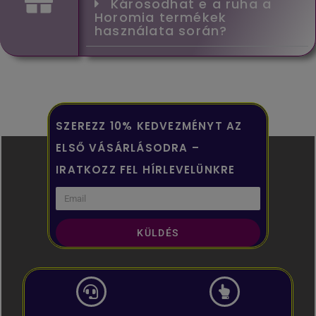
Károsodhat e a ruha a
Horomia termékek
használata során?
SZEREZZ 10% KEDVEZMÉNYT AZ
ELSŐ VÁSÁRLÁSODRA –
IRATKOZZ FEL HÍRLEVELÜNKRE
KÜLDÉS