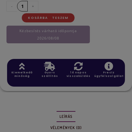
-
+
KOSÁRBA TESZEM
Kézbesítés várható időpontja
2026/08/08
Kiemelkedő
Gyors
14 napos
Precíz
minőség
szállítás
visszaküldés
ügyfélszolgálat
LEÍRÁS
VÉLEMÉNYEK (0)