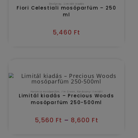
OUT OF STOCK
TOVÁBB OLVASOM
DeoSpray
,
Limitált kiadás
Fiori Celestiali mosóparfüm – 250
ml
5,460
Ft
Kézbesítés várható időpontja 2026/08/08
OPCIÓK VÁLASZTÁSA
Horomia mosóparfüm
,
I'm Green
,
Karácsonyi limitált
Limitál kiadás – Precious Woods
mosóparfüm 250-500ml
5,560
Ft
–
8,600
Ft