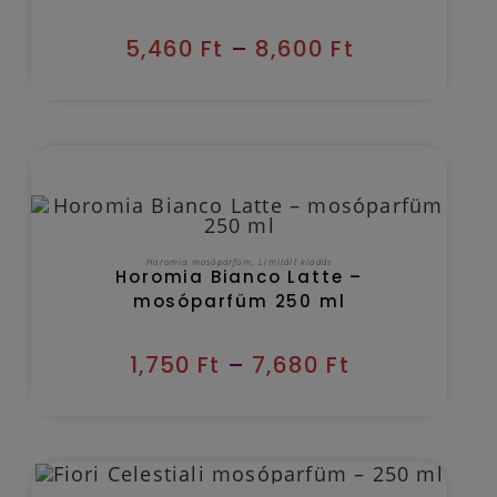
5,460
Ft
–
8,600
Ft
Kézbesítés várható időpontja 2026/08/08
OPCIÓK VÁLASZTÁSA
Horomia mosóparfüm
,
Limitált kiadás
Horomia Bianco Latte –
mosóparfüm 250 ml
1,750
Ft
–
7,680
Ft