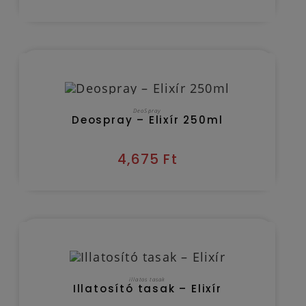
Kézbesítés várható időpontja 2026/08/08
KOSÁRBA TESZEM
DeoSpray
Deospray – Elixír 250ml
4,675
Ft
Kézbesítés várható időpontja 2026/08/08
KOSÁRBA TESZEM
illatos tasak
Illatosító tasak – Elixír