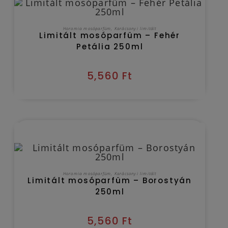
KOSÁRBA TESZEM
Horomia mosóparfüm
,
Karácsonyi limitált
Limitált mosóparfüm – Fehér
Petália 250ml
5,560
Ft
Kézbesítés várható időpontja 2026/08/08
KOSÁRBA TESZEM
Horomia mosóparfüm
,
Karácsonyi limitált
Limitált mosóparfüm – Borostyán
250ml
5,560
Ft