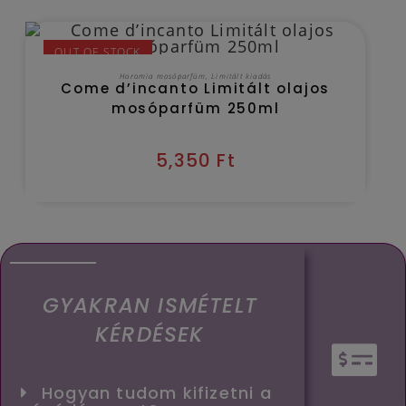
OUT OF STOCK
TOVÁBB OLVASOM
Horomia mosóparfüm
,
Limitált kiadás
Come d’incanto Limitált olajos
mosóparfüm 250ml
5,350
Ft
GYAKRAN ISMÉTELT
KÉRDÉSEK
Hogyan tudom kifizetni a