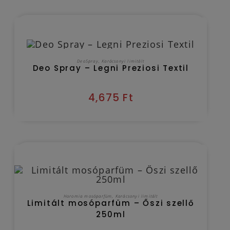
Kézbesítés várható időpontja 2026/08/08
KOSÁRBA TESZEM
DeoSpray
,
Karácsonyi limitált
Deo Spray – Legni Preziosi Textil
4,675
Ft
Kézbesítés várható időpontja 2026/08/08
KOSÁRBA TESZEM
Horomia mosóparfüm
,
Karácsonyi limitált
Limitált mosóparfüm – Őszi szellő
250ml