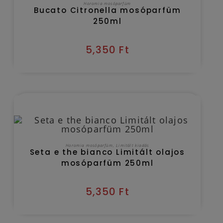
KOSÁRBA TESZEM
Horomia mosóparfüm
Bucato Citronella mosóparfüm
250ml
5,350
Ft
Kézbesítés várható időpontja 2026/08/08
KOSÁRBA TESZEM
Horomia mosóparfüm
,
Limitált kiadás
Seta e the bianco Limitált olajos
mosóparfüm 250ml
5,350
Ft