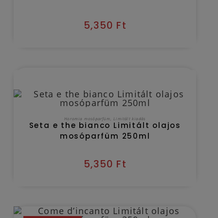
5,350
Ft
Kézbesítés várható időpontja 2026/08/11
KOSÁRBA TESZEM
Horomia mosóparfüm
,
Limitált kiadás
Seta e the bianco Limitált olajos
mosóparfüm 250ml
5,350
Ft