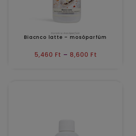
OPCIÓK VÁLASZTÁSA
Horomia mosóparfüm
Biacnco latte – mosóparfüm
5,460
Ft
–
8,600
Ft
Kézbesítés várható időpontja 2026/08/11