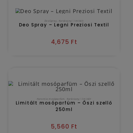
Kézbesítés várható időpontja 2026/08/11
KOSÁRBA TESZEM
DeoSpray
,
Karácsonyi limitált
Deo Spray – Legni Preziosi Textil
4,675
Ft
Kézbesítés várható időpontja 2026/08/11
KOSÁRBA TESZEM
Horomia mosóparfüm
,
Karácsonyi limitált
Limitált mosóparfüm – Őszi szellő
250ml
5,560
Ft