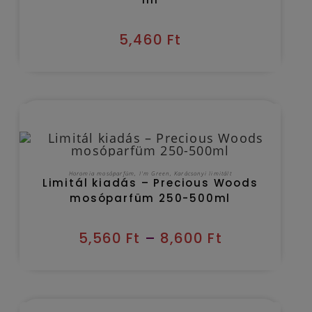
5,460
Ft
Kézbesítés várható időpontja 2026/08/11
OPCIÓK VÁLASZTÁSA
Horomia mosóparfüm
,
I'm Green
,
Karácsonyi limitált
Limitál kiadás – Precious Woods
mosóparfüm 250-500ml
5,560
Ft
–
8,600
Ft