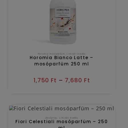
OPCIÓK VÁLASZTÁSA
Horomia mosóparfüm
,
Limitált kiadás
Horomia Bianco Latte –
mosóparfüm 250 ml
1,750
Ft
–
7,680
Ft
OUT OF STOCK
TOVÁBB OLVASOM
DeoSpray
,
Limitált kiadás
Fiori Celestiali mosóparfüm – 250
ml