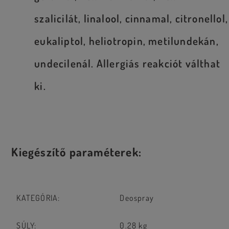
szalicilát, linalool, cinnamal, citronellol,
eukaliptol, heliotropin, metilundekán,
undecilenál. Allergiás reakciót válthat
ki.
Kiegészítő paraméterek:
KATEGÓRIA
:
Deospray
SÚLY
:
0.28 kg