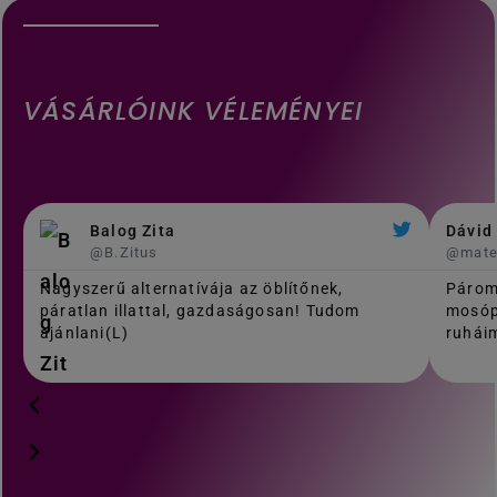
VÁSÁRLÓINK VÉLEMÉNYEI
Balog Zita
Dávid
@B.Zitus
@mat
Nagyszerű alternatívája az öblítőnek,
Párom
páratlan illattal, gazdaságosan! Tudom
mosóp
ajánlani(L)
ruháim