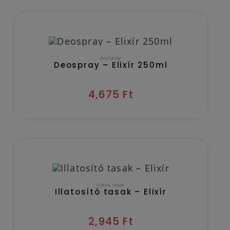
Kézbesítés várható időpontja 2026/08/11
KOSÁRBA TESZEM
DeoSpray
Deospray – Elixír 250ml
4,675
Ft
Kézbesítés várható időpontja 2026/08/11
KOSÁRBA TESZEM
illatos tasak
Illatosító tasak – Elixír
2,945
Ft