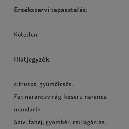
Érzékszervi tapasztalás:
Kötetlen
Illatjegyzék:
citrusos, gyümölcsös.
Fej: narancsvirág, keserű narancs,
mandarin.
Szív: fahéj, gyömbér, csillagánizs.