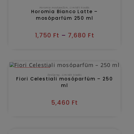
OPCIÓK VÁLASZTÁSA
Horomia mosóparfüm
,
Limitált kiadás
Horomia Bianco Latte –
mosóparfüm 250 ml
1,750
Ft
–
7,680
Ft
OUT OF STOCK
TOVÁBB OLVASOM
DeoSpray
,
Limitált kiadás
Fiori Celestiali mosóparfüm – 250
ml
5,460
Ft