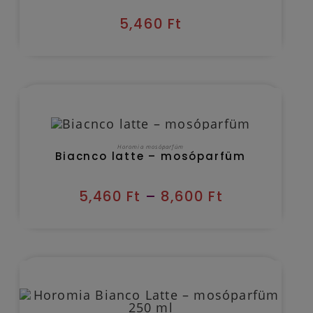
5,460
Ft
Kézbesítés várható időpontja 2026/08/09
OPCIÓK VÁLASZTÁSA
Horomia mosóparfüm
Biacnco latte – mosóparfüm
5,460
Ft
–
8,600
Ft
Kézbesítés várható időpontja 2026/08/09