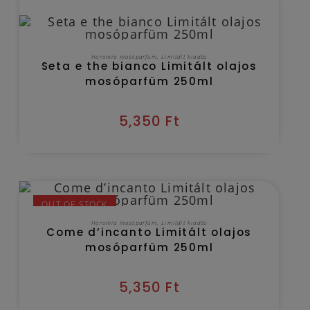
KOSÁRBA TESZEM
Horomia mosóparfüm
,
Limitált kiadás
Seta e the bianco Limitált olajos
mosóparfüm 250ml
5,350
Ft
OUT OF STOCK
TOVÁBB OLVASOM
Horomia mosóparfüm
,
Limitált kiadás
Come d’incanto Limitált olajos
mosóparfüm 250ml
5,350
Ft