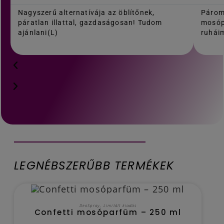
Nagyszerű alternatívája az öblítőnek,
Párom
páratlan illattal, gazdaságosan! Tudom
mosóp
ajánlani(L)
ruháim
LEGNÉBSZERŰBB TERMÉKEK
OUT OF STOCK
TOVÁBB OLVASOM
DeoSpray
,
Limitált kiadás
Confetti mosóparfüm – 250 ml