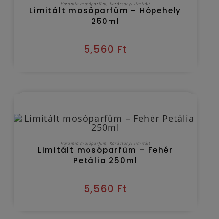
KOSÁRBA TESZEM
Horomia mosóparfüm
,
Karácsonyi limitált
Limitált mosóparfüm – Hópehely
250ml
5,560
Ft
Kézbesítés várható időpontja 2026/08/09
KOSÁRBA TESZEM
Horomia mosóparfüm
,
Karácsonyi limitált
Limitált mosóparfüm – Fehér
Petália 250ml
5,560
Ft