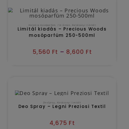
Kézbesítés várható időpontja 2026/08/09
OPCIÓK VÁLASZTÁSA
Horomia mosóparfüm
,
I'm Green
,
Karácsonyi limitált
Limitál kiadás – Precious Woods
mosóparfüm 250-500ml
5,560
Ft
–
8,600
Ft
Kézbesítés várható időpontja 2026/08/09
KOSÁRBA TESZEM
DeoSpray
,
Karácsonyi limitált
Deo Spray – Legni Preziosi Textil
4,675
Ft