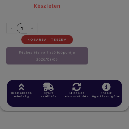
Készleten
-
+
KOSÁRBA TESZEM
Kézbesítés várható időpontja
2026/08/09
Kiemelkedő
Gyors
14 napos
Precíz
minőség
szállítás
visszaküldés
ügyfélszolgálat