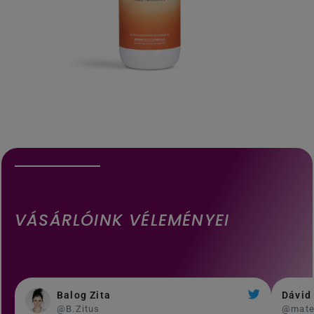
VÁSÁRLÓINK VÉLEMÉNYEI
Balog Zita
Dávid
@B.Zitus
@mat