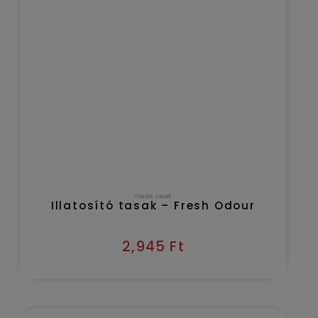
KOSÁRBA TESZEM
illatos tasak
Illatosító tasak – Fresh Odour
2,945
Ft