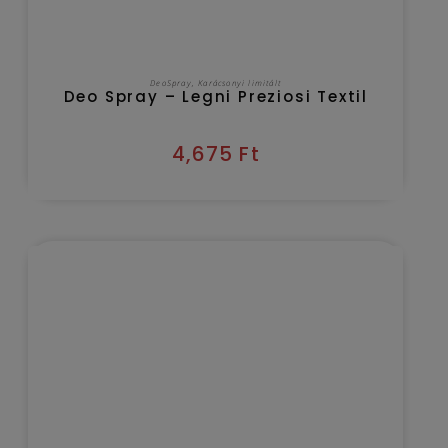
KOSÁRBA TESZEM
DeoSpray
,
Karácsonyi limitált
Deo Spray – Legni Preziosi Textil
4,675
Ft
Kézbesítés várható időpontja 2026/08/08