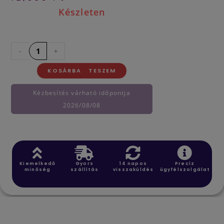
Készleten
-
+
KOSÁRBA TESZEM
Kézbesítés várható időpontja
2026/08/08
Kiemelkedő
Gyors
14 napos
Precíz
minőség
szállítás
visszaküldés
ügyfélszolgálat