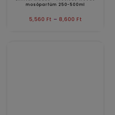
mosóparfüm 250-500ml
5,560
Ft
–
8,600
Ft
Kézbesítés várható időpontja 2026/08/08