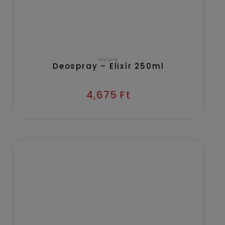
KOSÁRBA TESZEM
DeoSpray
Deospray – Elixír 250ml
4,675
Ft
Kézbesítés várható időpontja 2026/08/08