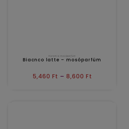
OPCIÓK VÁLASZTÁSA
Horomia mosóparfüm
Biacnco latte – mosóparfüm
5,460
Ft
–
8,600
Ft
Kézbesítés várható időpontja 2026/08/08