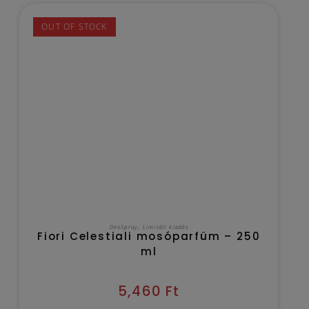
OUT OF STOCK
TOVÁBB OLVASOM
DeoSpray
,
Limitált kiadás
Fiori Celestiali mosóparfüm – 250
ml
5,460
Ft