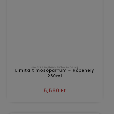
KOSÁRBA TESZEM
Horomia mosóparfüm
,
Karácsonyi limitált
Limitált mosóparfüm – Hópehely
250ml
5,560
Ft