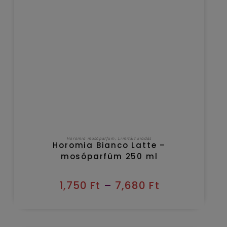
OPCIÓK VÁLASZTÁSA
Horomia mosóparfüm
,
Limitált kiadás
Horomia Bianco Latte –
mosóparfüm 250 ml
1,750
Ft
–
7,680
Ft