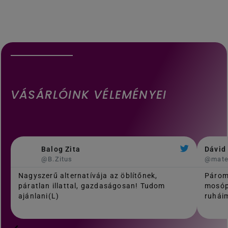
VÁSÁRLÓINK VÉLEMÉNYEI
Balog Zita
Dávid
@B.Zitus
@mat
Nagyszerű alternatívája az öblítőnek,
Párom
páratlan illattal, gazdaságosan! Tudom
mosóp
ajánlani(L)
ruháim