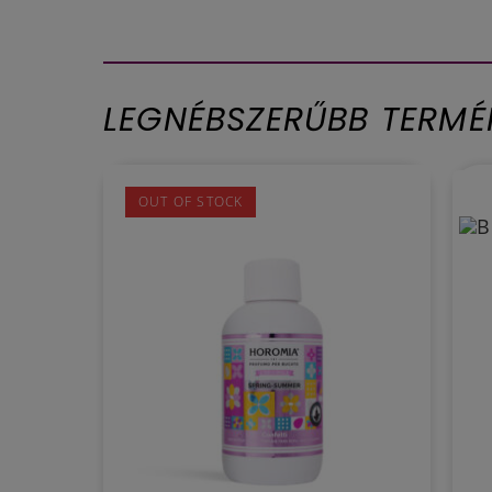
LEGNÉBSZERŰBB TERMÉ
Kéz
OUT OF STOCK