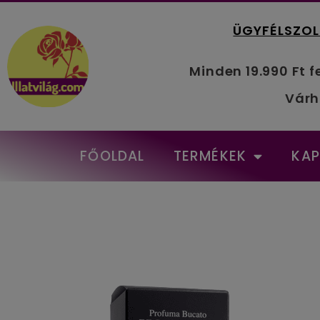
ÜGYFÉLSZOL
Minden 19.990 Ft f
Várh
FŐOLDAL
TERMÉKEK
KA