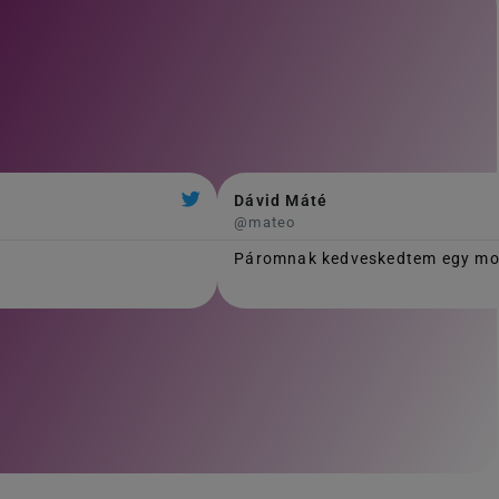
Dávid Máté
@mateo
Páromnak kedveskedtem egy mosó