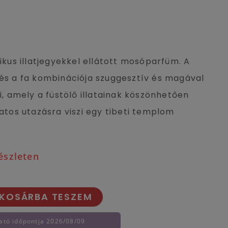
ikus illatjegyekkel ellátott mosóparfüm. A
 és a fa kombinációja szuggesztív és magával
zi, amely a füstölő illatainak köszönhetően
zatos utazásra viszi egy tibeti templom
észleten
KOSÁRBA TESZEM
ató időpontja 2026/08/09