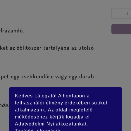
-
elrázandó.
et az öblítőszer tartályába az utolsó
pet egy zsebkendőre vagy egy darab
Kedves Látogató! A honlapon a
felhasználói élmény érdekében sütiket
en 5 liter vízhez az utolsó öblítésnél
alkalmazunk. Az oldal megfelelő
működéséhez kérjük fogadja el
Adatvédelmi Nyilatkozatunkat.
További információ