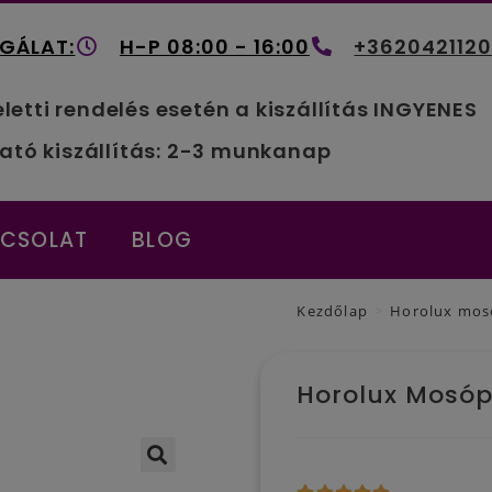
GÁLAT:
H-P 08:00 - 16:00
+362042112
eletti rendelés esetén a kiszállítás INGYENES
ató kiszállítás: 2-3 munkanap
PCSOLAT
BLOG
Kezdőlap
>
Horolux mos
Horolux Mosó