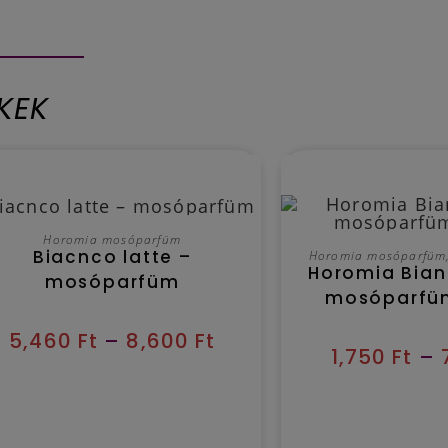
KEK
besítés várható időpontja 2026/08/09
Kézbesítés várható idő
OPCIÓK VÁLASZTÁSA
Horomia mosóparfüm
OPCIÓK VÁL
Biacnco latte –
Horomia mosóparfüm
Horomia Bian
mosóparfüm
mosóparfü
5,460
Ft
–
8,600
Ft
1,750
Ft
–