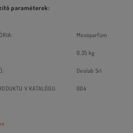
zítő paraméterek:
ÓRIA
:
Mosóparfüm
0.35 kg
Ó
:
Deolab Srl
RODUKTU V KATALÓGU
:
004
en