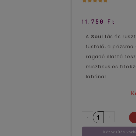
🔍
11,750
Ft
A
Soul
fás és ruszt
füstölő, a pézsma
ragadó illattá tes
misztikus és titok
lábánál.
K
-
+
Kézbesítés várh