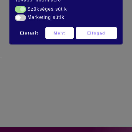
Szükséges sütik
Szükséges sütik
Marketing sütik
Marketing sütik
Elutasít
Ment
Elfogad
.