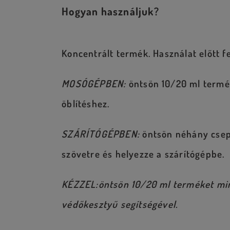
Hogyan használjuk?
Koncentrált termék. Használat előtt f
MOSÓGÉPBEN:
öntsön 10/20 ml termék
öblítéshez.
SZÁRÍTÓGÉPBEN:
öntsön néhány csep
szövetre és helyezze a szárítógépbe.
KÉZZEL:öntsön 10/20 ml terméket mind
védőkesztyű segítségével.