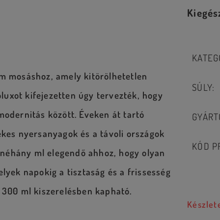
Kiegés
KATEG
üm mosáshoz, amely kitörölhetetlen
SÚLY
:
uxot kifejezetten úgy tervezték, hogy
modernitás között. Éveken át tartó
GYÁRT
ékes nyersanyagok és a távoli országok
KÓD P
ől néhány ml elegendő ahhoz, hogy olyan
elyek napokig a tisztaság és a frissesség
. 300 ml kiszerelésben kapható.
Készlet