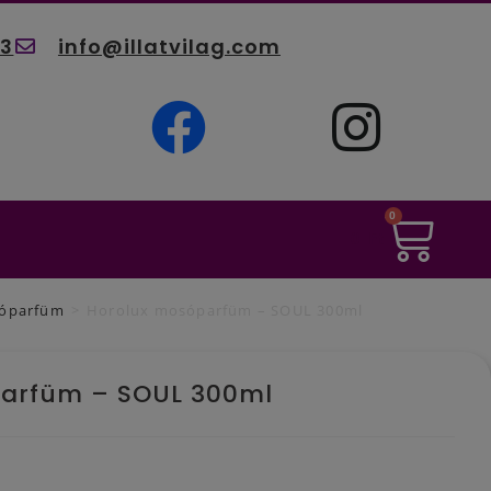
03
info@illatvilag.com
0
0
Ft
óparfüm
>
Horolux mosóparfüm – SOUL 300ml
parfüm – SOUL 300ml