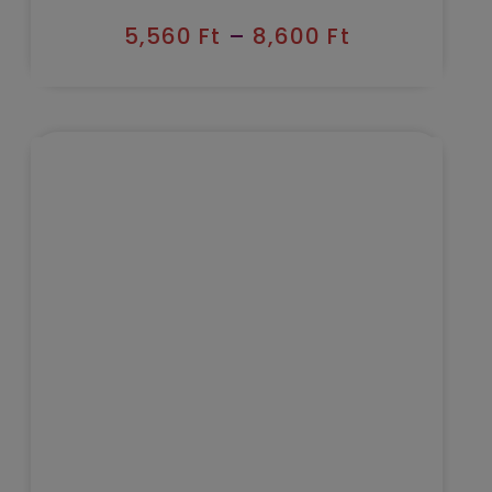
5,560
Ft
–
8,600
Ft
Kézbesítés várható időpontja 2026/08/09