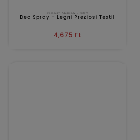
KOSÁRBA TESZEM
DeoSpray
,
Karácsonyi limitált
Deo Spray – Legni Preziosi Textil
4,675
Ft
Kézbesítés várható időpontja 2026/08/09