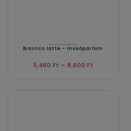
OPCIÓK VÁLASZTÁSA
Horomia mosóparfüm
Biacnco latte – mosóparfüm
5,460
Ft
–
8,600
Ft
Kézbesítés várható időpontja 2026/08/09