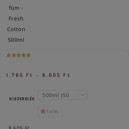
1,765
Ft
–
8,605
Ft
500ml (50
KISZERELÉS
mosására)
Törlés
8,605
Ft