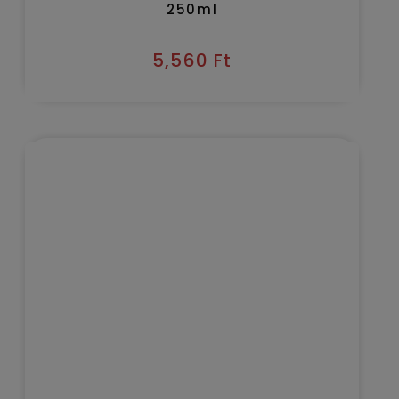
250ml
5,560
Ft
Kézbesítés várható időpontja 2026/08/09