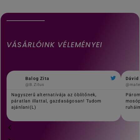
VÁSÁRLÓINK VÉLEMÉNYEI
Balog Zita
Dávid
@B.Zitus
@mat
Nagyszerű alternatívája az öblítőnek,
Párom
páratlan illattal, gazdaságosan! Tudom
mosóp
ajánlani(L)
ruháim