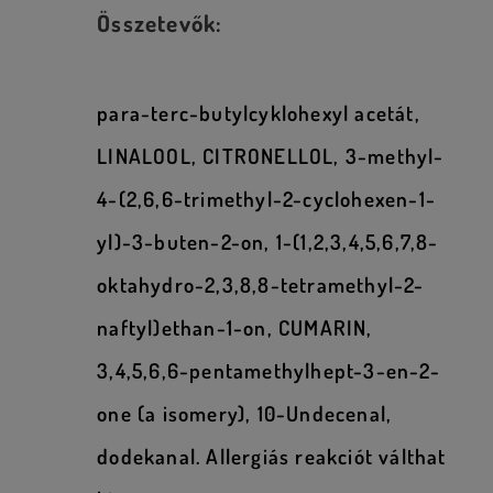
Összetevők:
para-terc-butylcyklohexyl acetát,
LINALOOL, CITRONELLOL, 3-methyl-
4-(2,6,6-trimethyl-2-cyclohexen-1-
yl)-3-buten-2-on, 1-(1,2,3,4,5,6,7,8-
oktahydro-2,3,8,8-tetramethyl-2-
naftyl)ethan-1-on, CUMARIN,
3,4,5,6,6-pentamethylhept-3-en-2-
one (a isomery), 10-Undecenal,
dodekanal. Allergiás reakciót válthat