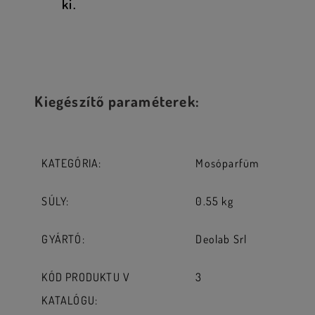
ki.
Kiegészítő paraméterek:
KATEGÓRIA
:
Mosóparfüm
SÚLY
:
0.55 kg
GYÁRTÓ
:
Deolab Srl
KÓD PRODUKTU V
3
KATALÓGU
: