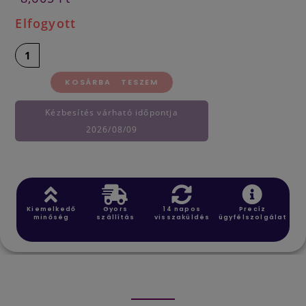
Elfogyott
KOSÁRBA TESZEM
Kézbesítés várható időpontja
2026/08/09
Kiemelkedő
Gyors
14 napos
Precíz
minőség
szállítás
visszaküldés
ügyfélszolgálat