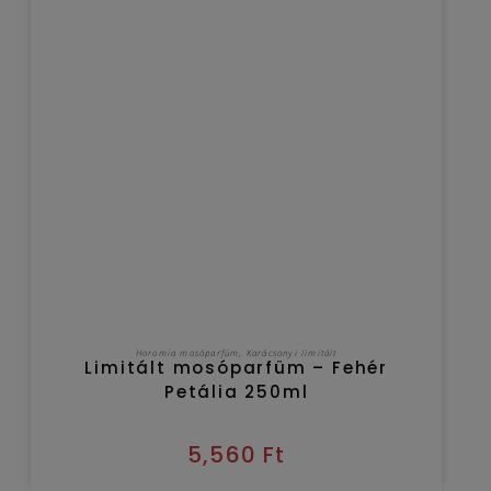
KOSÁRBA TESZEM
Horomia mosóparfüm
,
Karácsonyi limitált
Limitált mosóparfüm – Fehér
Petália 250ml
5,560
Ft