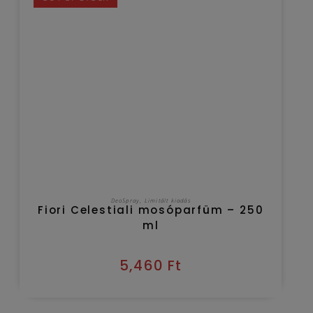
TOVÁBB OLVASOM
DeoSpray
,
Limitált kiadás
Fiori Celestiali mosóparfüm – 250
ml
5,460
Ft