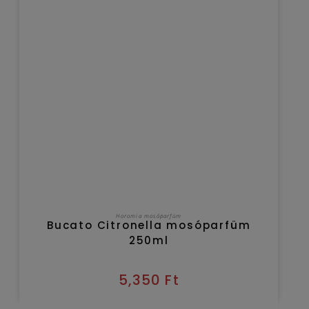
KOSÁRBA TESZEM
Horomia mosóparfüm
Bucato Citronella mosóparfüm
250ml
5,350
Ft