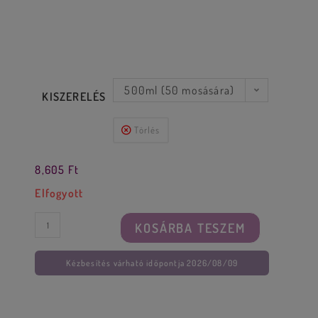
500ml (50 mosására)
KISZERELÉS
Törlés
8,605
Ft
Elfogyott
KOSÁRBA TESZEM
Kézbesítés várható időpontja 2026/08/09