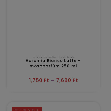
OPCIÓK VÁLASZTÁSA
Horomia mosóparfüm
,
Limitált kiadás
Horomia Bianco Latte –
mosóparfüm 250 ml
1,750
Ft
–
7,680
Ft
OUT OF STOCK