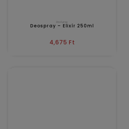
KOSÁRBA TESZEM
DeoSpray
Deospray – Elixír 250ml
4,675
Ft
Kézbesítés várható időpontja 2026/08/09