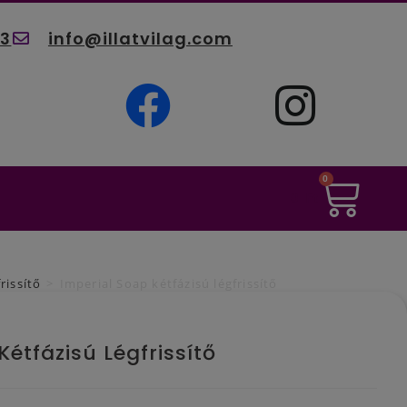
03
info@illatvilag.com
0
0
Ft
rissítő
>
Imperial Soap kétfázisú légfrissítő
Kétfázisú Légfrissítő