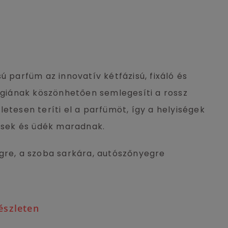
ú parfüm az innovatív kétfázisú, fixáló és
lógiának köszönhetően semlegesíti a rossz
etesen teríti el a parfümöt, így a helyiségek
issek és üdék maradnak.
gre, a szoba sarkára, autószőnyegre
l
észleten