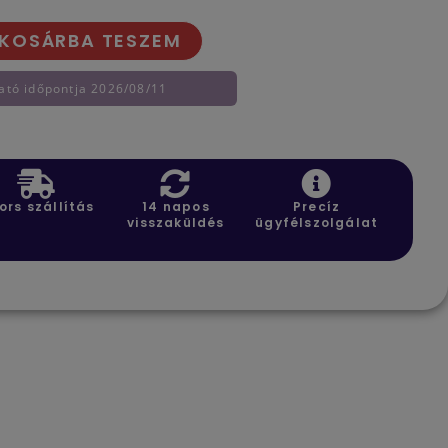
KOSÁRBA TESZEM
ató időpontja 2026/08/11
ors szállítás
14 napos
Precíz
visszaküldés
ügyfélszolgálat