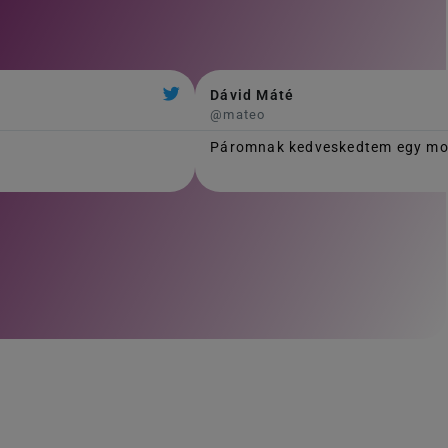
Dávid Máté
@mateo
Páromnak kedveskedtem egy mosó