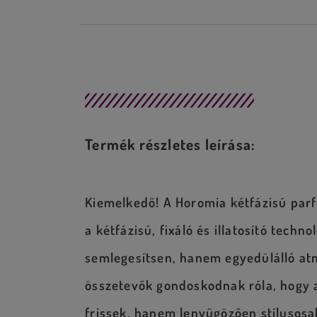
Leírás
Termék részletes leírása:
Kiemelkedő! A Horomia kétfázisú par
a kétfázisú, fixáló és illatosító techn
semlegesítsen, hanem egyedülálló atm
összetevők gondoskodnak róla, hogy a
frissek, hanem lenyűgözően stílusosa