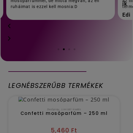
mosóparfümmel, de mióta megvan, az én
az I
ruháimat is ezzel kell mosnia:D
term
LEGNÉBSZERŰBB TERMÉKEK
OUT OF STOCK
TOVÁBB OLVASOM
DeoSpray
,
Limitált kiadás
Confetti mosóparfüm – 250 ml
5,460
Ft