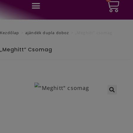
0
Ft
Kezdőlap
>
ajándék dupla doboz
>
„Meghitt” csomag
„Meghitt” Csomag
🔍