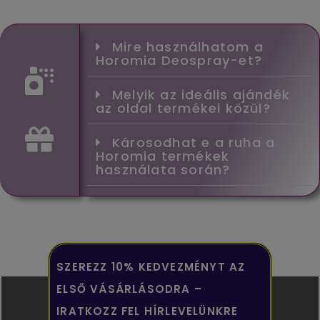
Mire használhatom a
Horomia Deospray-et?
Melyik az ideális ajándék
az oldal termékei közül?
Károsodhat e a ruha a
Horomia termékek
használata során?
SZEREZZ 10% KEDVEZMÉNYT AZ
ELSŐ VÁSÁRLÁSODRA –
IRATKOZZ FEL HÍRLEVELÜNKRE