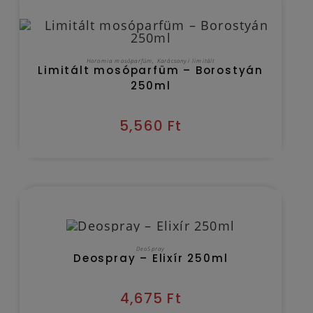
Kézbesítés várható időpontja 2026/08/10
KOSÁRBA TESZEM
Horomia mosóparfüm
,
Karácsonyi limitált
Limitált mosóparfüm – Borostyán
250ml
5,560
Ft
Kézbesítés várható időpontja 2026/08/10
KOSÁRBA TESZEM
DeoSpray
Deospray – Elixír 250ml
4,675
Ft