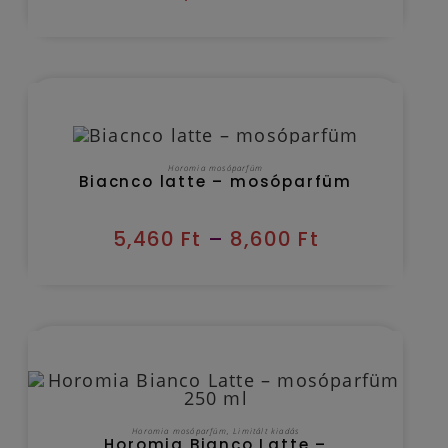
Kézbesítés várható időpontja 2026/08/10
OPCIÓK VÁLASZTÁSA
Horomia mosóparfüm
Biacnco latte – mosóparfüm
5,460
Ft
–
8,600
Ft
Kézbesítés várható időpontja 2026/08/10
OPCIÓK VÁLASZTÁSA
Horomia mosóparfüm
,
Limitált kiadás
Horomia Bianco Latte –