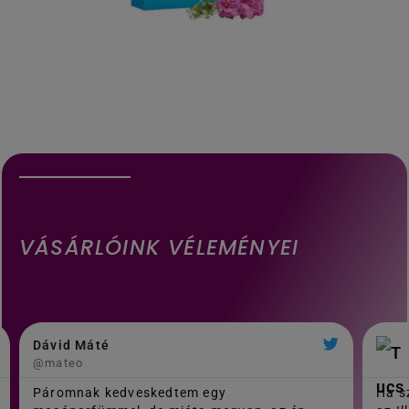
VÁSÁRLÓINK VÉLEMÉNYEI
Dávid Máté
@mateo
Páromnak kedveskedtem egy
Ha sz