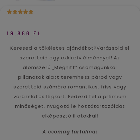
19,880
Ft
Keresed a tökéletes ajándékot?Varázsold el
szeretteid egy exkluzív élménnyel! Az
álomszerű „Meghitt” csomagunkkal
pillanatok alatt teremhesz párod vagy
szeretteid számára romantikus, friss vagy
varázslatos légkört. Fedezd fel a prémium
minőséget, nyűgözd le hozzátartozóidat
elképesztő illatokkal!
A csomag tartalma: