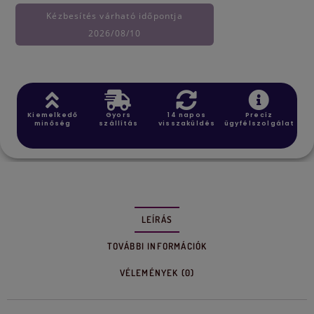
Kézbesítés várható időpontja
2026/08/10
Kiemelkedő
Gyors
14 napos
Precíz
minőség
szállítás
visszaküldés
ügyfélszolgálat
LEÍRÁS
TOVÁBBI INFORMÁCIÓK
VÉLEMÉNYEK (0)