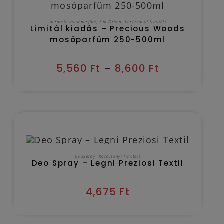
OPCIÓK VÁLASZTÁSA
Horomia mosóparfüm
,
I'm Green
,
Karácsonyi limitált
Limitál kiadás – Precious Woods
mosóparfüm 250-500ml
5,560
Ft
–
8,600
Ft
Kézbesítés várható időpontja 2026/08/10
KOSÁRBA TESZEM
DeoSpray
,
Karácsonyi limitált
Deo Spray – Legni Preziosi Textil
4,675
Ft