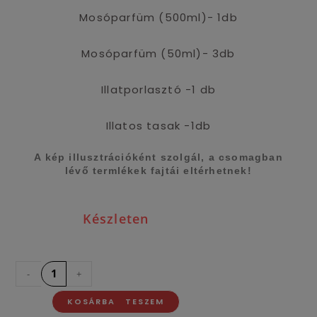
Mosóparfüm (500ml)- 1db
Mosóparfüm (50ml)- 3db
Illatporlasztó -1 db
Illatos tasak -1db
A kép illusztrációként szolgál, a csomagban
lévő termlékek fajtái eltérhetnek!
Készleten
-
+
KOSÁRBA TESZEM