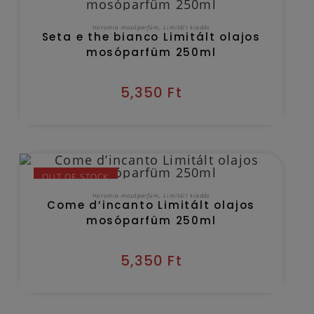
KOSÁRBA TESZEM
Horomia mosóparfüm
,
Limitált kiadás
Seta e the bianco Limitált olajos
mosóparfüm 250ml
5,350
Ft
OUT OF STOCK
TOVÁBB OLVASOM
Horomia mosóparfüm
,
Limitált kiadás
Come d’incanto Limitált olajos
mosóparfüm 250ml
5,350
Ft