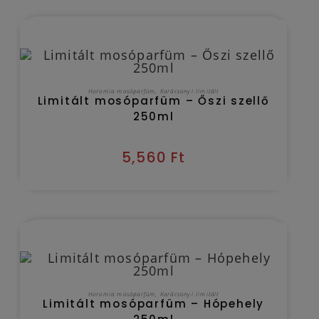
Kézbesítés várható időpontja 2026/08/10
KOSÁRBA TESZEM
Horomia mosóparfüm
,
Karácsonyi limitált
Limitált mosóparfüm – Őszi szellő
250ml
5,560
Ft
Kézbesítés várható időpontja 2026/08/10
KOSÁRBA TESZEM
Horomia mosóparfüm
,
Karácsonyi limitált
Limitált mosóparfüm – Hópehely