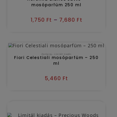
mosóparfüm 250 ml
1,750
Ft
–
7,680
Ft
OUT OF STOCK
TOVÁBB OLVASOM
DeoSpray
,
Limitált kiadás
Fiori Celestiali mosóparfüm – 250
ml
5,460
Ft
Kézbesítés várható időpontja 2026/08/10