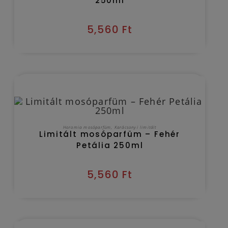
250ml
5,560
Ft
Kézbesítés várható időpontja 2026/08/10
KOSÁRBA TESZEM
Horomia mosóparfüm
,
Karácsonyi limitált
Limitált mosóparfüm – Fehér
Petália 250ml
5,560
Ft