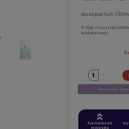
Mosóparfüm (50m
A kép illusztrációké
eltérhetnek!
K
-
+
Kézbesítés várh
Kiemelkedő
Gy
minőség