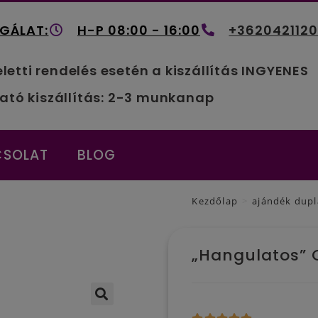
GÁLAT:
H-P 08:00 - 16:00
+362042112
eletti rendelés esetén a kiszállítás INGYENES
ató kiszállítás: 2-3 munkanap
CSOLAT
BLOG
Kezdőlap
>
ajándék dup
„Hangulatos”