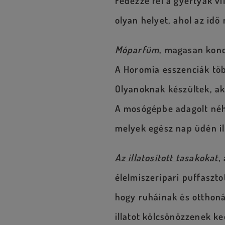
Fedezze fel a gyertyák v
olyan helyet, ahol az idő
Móparfüm
, magasan konc
A Horomia esszenciák töb
Olyanoknak készültek, aki
A mosógépbe adagolt néhá
melyek egész nap üdén il
Az illatosított tasakokat
,
élelmiszeripari puffasztot
hogy ruháinak és otthoná
illatot kölcsönözzenek k