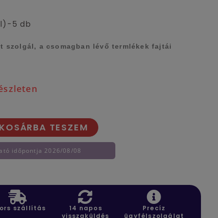
l)-5 db
nt szolgál, a csomagban lévő termlékek fajtái
észleten
KOSÁRBA TESZEM
ató időpontja 2026/08/08
ors szállítás
14 napos
Precíz
visszaküldés
ügyfélszolgálat