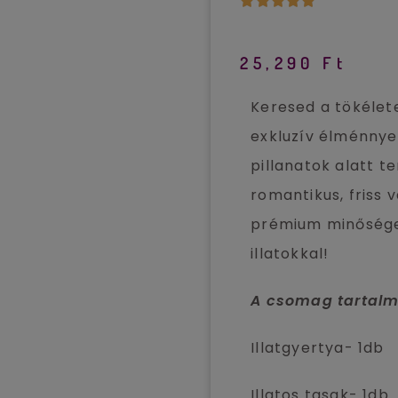
🔍
25,290
Ft
Keresed a tökélet
exkluzív élménnye
pillanatok alatt 
romantikus, friss 
prémium minőséget
illatokkal!
A csomag tartalm
Illatgyertya- 1db
Illatos tasak- 1db