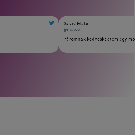
Dávid Máté
@mateo
Páromnak kedveskedtem egy mosó