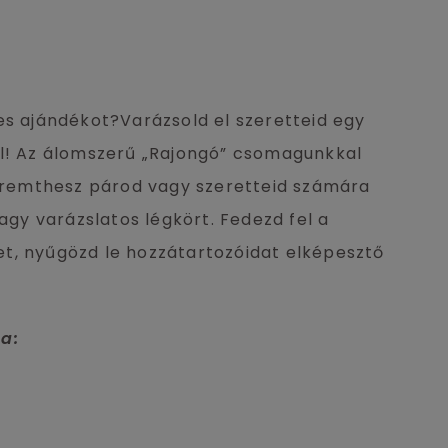
es ajándékot?Varázsold el szeretteid egy
l! Az álomszerű „Rajongó” csomagunkkal
teremthesz párod vagy szeretteid számára
vagy varázslatos légkört. Fedezd fel a
, nyűgözd le hozzátartozóidat elképesztő
a: