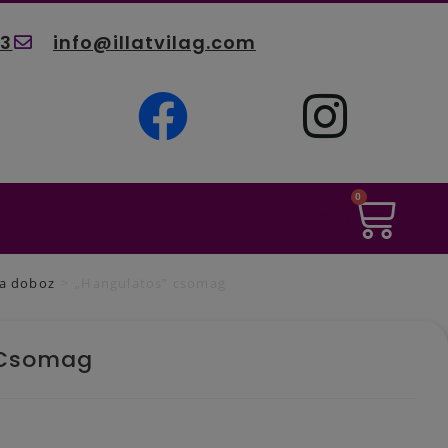
03
info@illatvilag.com
0
0
Ft
la doboz
>
„Hangulatos” csomag
 Csomag