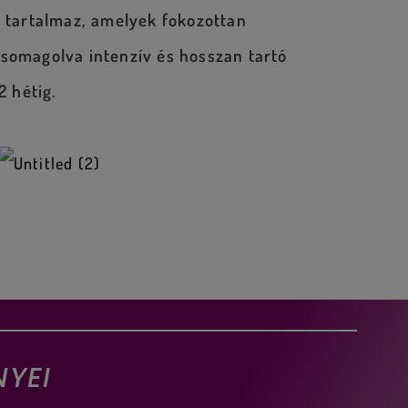
t
tartalmaz, amelyek fokozottan
csomagolva intenzív és hosszan tartó
2 hétig
.
NYEI