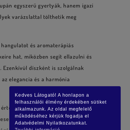
upán egyszerű gyertyák, hanem igazi
lyek varázslattal tölthetik meg
 hangulatot és aromaterápiás
keire hat, miközben segít ellazulni és
 Ezenkívül díszként is szolgálnak
 az elegancia és a harmónia
Kedves Látogató! A honlapon a
felhasználói élmény érdekében sütiket
i értéket képviselnek, amely a
alkalmazunk. Az oldal megfelelő
működéséhez kérjük fogadja el
mesebbé és emlékezetesebbé teszi.
Adatvédelmi Nyilatkozatunkat.
További információ