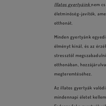
Illatos gyertyáink
nem cs
életminőség-javítók, ame
otthonát.
Minden gyertyánk egyedi
élményt kínál, és az érzé
stressztől megszabadulni.
otthonában, hozzájárulva
megteremtéséhez.
Az illatos gyertyák valód
mindennapi életet kelle