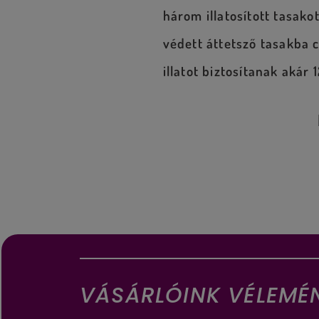
három illatosított tasako
védett áttetsző tasakba 
illatot biztosítanak
akár 1
VÁSÁRLÓINK VÉLEMÉ